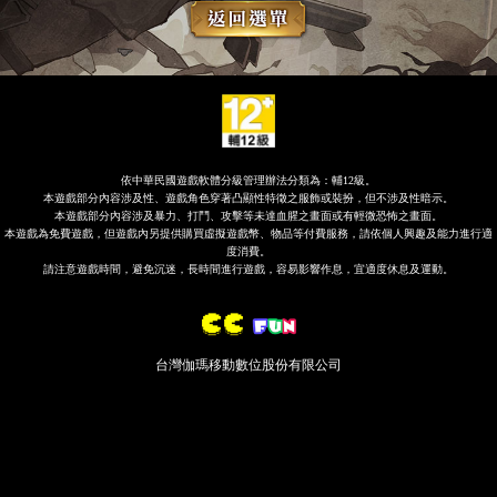
依中華民國遊戲軟體分級管理辦法分類為：輔12級。
本遊戲部分內容涉及性、遊戲角色穿著凸顯性特徵之服飾或裝扮，但不涉及性暗示。
本遊戲部分內容涉及暴力、打鬥、攻擊等未達血腥之畫面或有輕微恐怖之畫面。
本遊戲為免費遊戲，但遊戲內另提供購買虛擬遊戲幣、物品等付費服務，請依個人興趣及能力進行適
度消費。
請注意遊戲時間，避免沉迷，長時間進行遊戲，容易影響作息，宜適度休息及運動。
台灣伽瑪移動數位股份有限公司